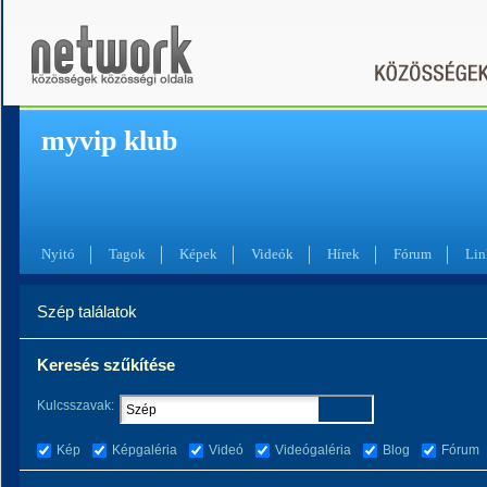
myvip klub
Nyitó
Tagok
Képek
Videók
Hírek
Fórum
Lin
Szép találatok
Keresés szűkítése
Kulcsszavak:
Kép
Képgaléria
Videó
Videógaléria
Blog
Fórum