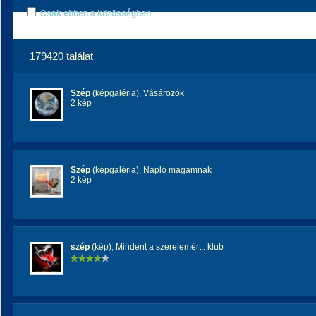
Csak ebben a közösségben
179420 találat
Szép
(képgaléria)
,
Vásározók
2 kép
Szép
(képgaléria)
,
Napló magamnak
2 kép
szép
(kép)
,
Mindent a szerelemért.. klub