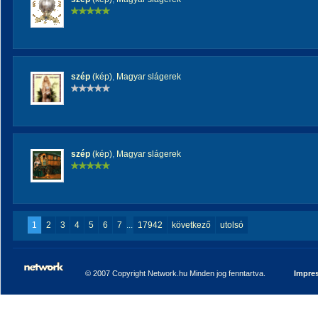
szép
(kép)
,
Magyar slágerek
szép
(kép)
,
Magyar slágerek
1
2
3
4
5
6
7
...
17942
következő
utolsó
© 2007 Copyright Network.hu Minden jog fenntartva.
Impre