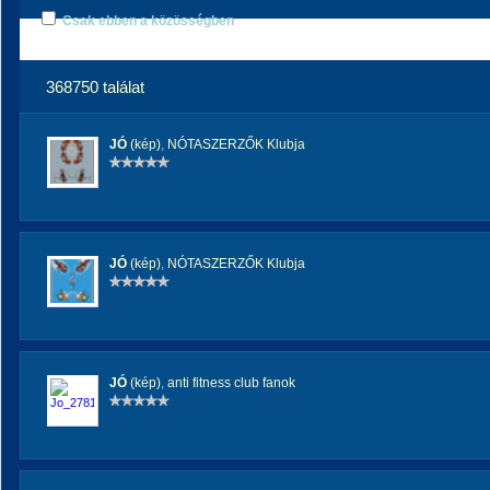
Csak ebben a közösségben
368750 találat
JÓ
(kép)
,
NÓTASZERZŐK Klubja
JÓ
(kép)
,
NÓTASZERZŐK Klubja
JÓ
(kép)
,
anti fitness club fanok