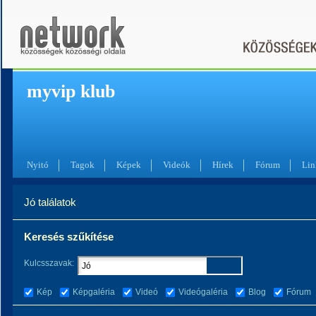
myvip klub
Nyitó
Tagok
Képek
Videók
Hírek
Fórum
Lin
Jó találatok
Keresés szűkítése
Kulcsszavak:
Kép
Képgaléria
Videó
Videógaléria
Blog
Fórum