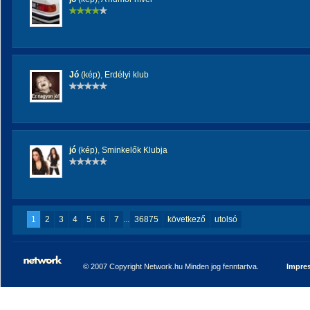
Jó
(kép)
,
Erdélyi klub
jó
(kép)
,
Sminkelők Klubja
1
2
3
4
5
6
7
...
36875
következő
utolsó
© 2007 Copyright Network.hu Minden jog fenntartva.
Impre