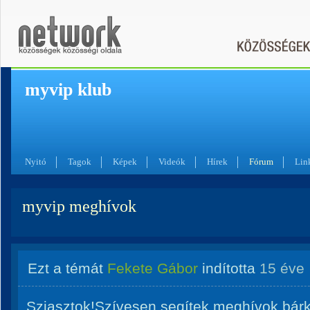
myvip klub
Nyitó
Tagok
Képek
Videók
Hírek
Fórum
Lin
myvip meghívok
Ezt a témát
Fekete Gábor
indította
15 éve
Sziasztok!Szívesen segítek meghívok bárki