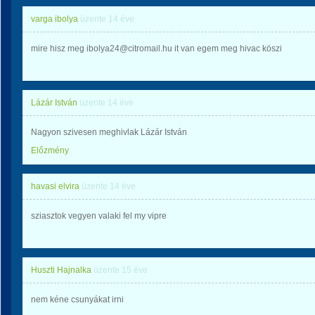
varga ibolya
üzente
14 éve
mire hisz meg ibolya24@citromail.hu it van egem meg hivac köszi
Lázár István
üzente
14 éve
Nagyon szivesen meghivlak Lázár István
Előzmény
havasi elvira
üzente
14 éve
sziasztok vegyen valaki fel my vipre
Huszti Hajnalka
üzente
15 éve
nem kéne csunyákat irni