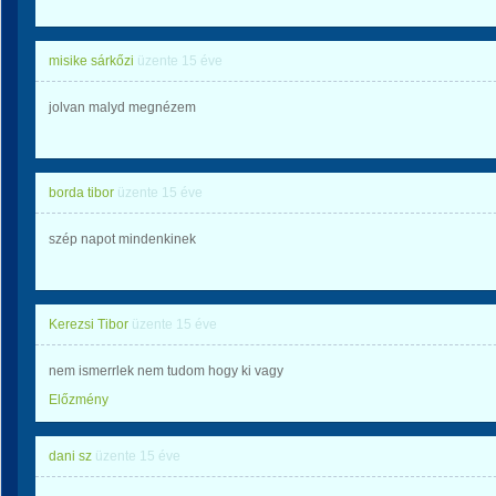
misike sárkőzi
üzente
15 éve
jolvan malyd megnézem
borda tibor
üzente
15 éve
szép napot mindenkinek
Kerezsi Tibor
üzente
15 éve
nem ismerrlek nem tudom hogy ki vagy
Előzmény
dani sz
üzente
15 éve