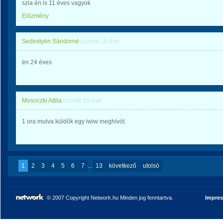
szia én is 11 éves vagyok
Előzmény
Sedestyén Sándorné
üzente
15 éve
én 24 éves
Mosoczki Attila
üzente
15 éve
1 ora mulva küldők egy iwiw meghívót.
1
2
3
4
5
6
7
...
13
következő
utolsó
© 2007 Copyright Network.hu Minden jog fenntartva.
Impre