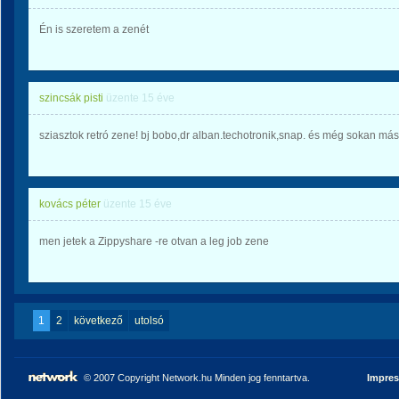
Én is szeretem a zenét
szincsák pisti
üzente
15 éve
sziasztok retró zene! bj bobo,dr alban.techotronik,snap. és még sokan más
kovács péter
üzente
15 éve
men jetek a Zippyshare -re otvan a leg job zene
1
2
következő
utolsó
© 2007 Copyright Network.hu Minden jog fenntartva.
Impre