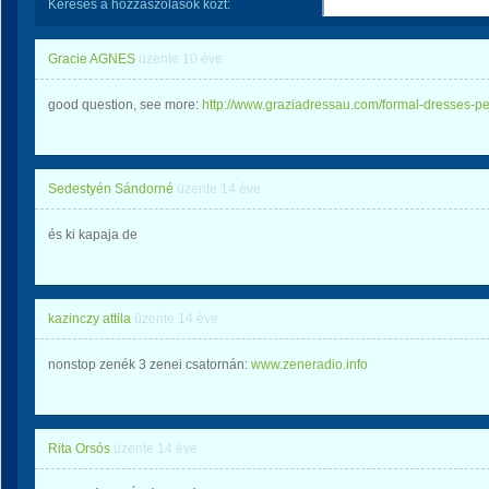
Keresés a hozzászólások közt:
Gracie AGNES
üzente
10 éve
good question, see more:
http://www.graziadressau.com/formal-dresses-pe
Sedestyén Sándorné
üzente
14 éve
és ki kapaja de
kazinczy attila
üzente
14 éve
nonstop zenék 3 zenei csatornán:
www.zeneradio.info
Rita Orsós
üzente
14 éve