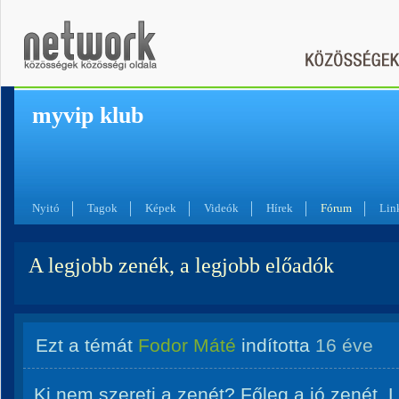
myvip klub
Nyitó
Tagok
Képek
Videók
Hírek
Fórum
Lin
A legjobb zenék, a legjobb előadók
Ezt a témát
Fodor Máté
indította
16 éve
Ki nem szereti a zenét? Főleg a jó zenét. 