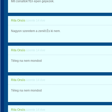
Mit csináltok?Én épen gépezek.
Rita Orsós
üzente
14 éve
Nagyon szeretem a zenét.És ki nem.
Rita Orsós
üzente
14 éve
Téleg na nem mondod
Rita Orsós
üzente
14 éve
Téleg na nem mondod
Rita Orsós
üzente
14 éve