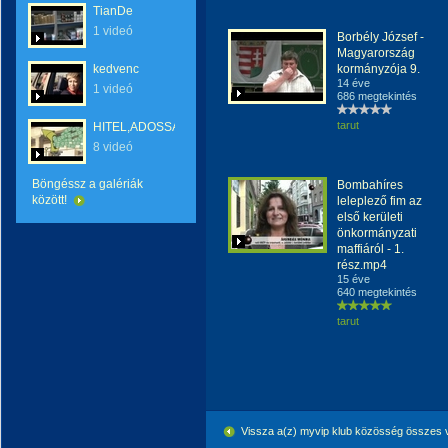
TianDe
1 videó
Borbély József -
Magyarország
kedvenc
kormányzója 9.
14 éve
1 videó
686 megtekintés
tarut
HITEL,ADOSSÁG
8 videó
Böngéssz a galériák
Bombahíres
között!
leleplező fim az
első kerületi
önkormányzati
maffiáról - 1.
rész.mp4
15 éve
640 megtekintés
tarut
Vissza a(z) myvip klub közösség összes 