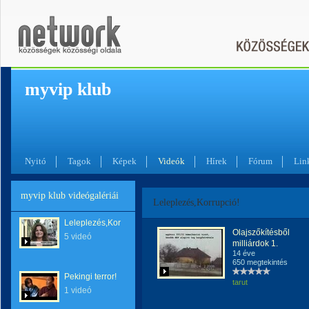
myvip klub
Nyitó
Tagok
Képek
Videók
Hírek
Fórum
Lin
myvip klub videógalériái
Leleplezés,Korrupció!
Leleplezés,Korrupció!
Olajszőkítésből
5 videó
milliárdok 1.
14 éve
650 megtekintés
Pekingi terror!
tarut
1 videó