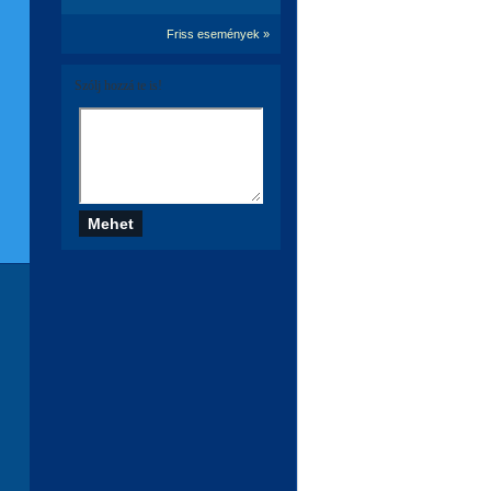
Friss események »
Szólj hozzá te is!