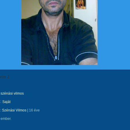
peim 2
szénási vilmos
:
Saját
e:
Szénási Vilmos
|
16 éve
 ember.