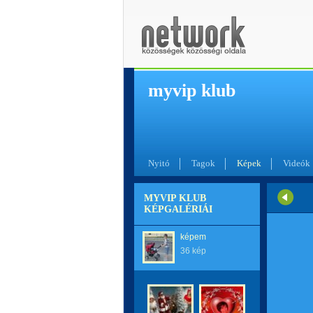
myvip klub
Nyitó
Tagok
Képek
Videók
MYVIP KLUB
KÉPGALÉRIÁI
képem
36 kép