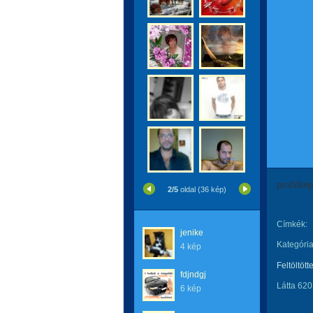
profilké
2/5
oldal (36 kép)
Címkék:
jenike
Kategória
4 kép
Feltöltött
fdjndgj
Látta 620
6 kép