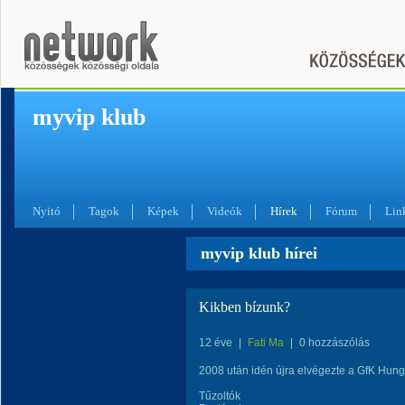
myvip klub
Nyitó
Tagok
Képek
Videók
Hírek
Fórum
Lin
myvip klub hírei
Kikben bízunk?
12 éve
|
Fati Ma
|
0 hozzászólás
2008 után idén újra elvégezte a GfK Hun
Tűzoltók