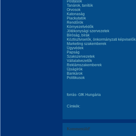
Postások
Tanárok, tanítók
Orvosok
Katonaság
Piackutatók
Rendőrök
Környezetvédők
Jótékonysági szervezetek
Bíróság, bírák
Köztisztviselők, önkormányzati képviselők
Marketing szakemberek
Ügyvédek
Papság
Szakszervezetek
Vállalatvezetők
Reklámszakemberek
Újságírók
Bankárok
Politikusok
forrás- GfK Hungária
Címkék:
Kommentáld!