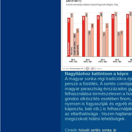
Nagyításhoz kattintson a képre
A magyar sonka régi tradíciókra é
persze a füstölés. A sertés combjá
magyar parasztság évszázados gyök
felhasználása természetesen a hús
gondos elkészítés esetében finom, 
nyersen is fogyasztják és egyéb éte
káposzta, bab stb.) is felhasználj
az eltarthatósága - hiszen hajdaná
megszokott hűtési lehetőségek.
Címkék:
húsvét
sertés
sonka
ár