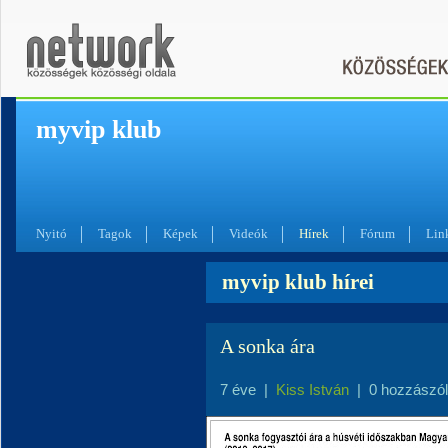
myvip klub
Nyitó
Tagok
Képek
Videók
Hírek
Fórum
Lin
myvip klub hírei
A sonka ára
7 éve
|
Kiss István
|
0 hozzászó